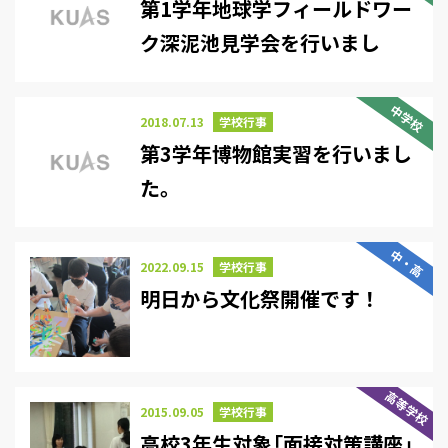
第1学年地球学フィールドワー
ク深泥池見学会を行いまし
た。
中学校
2018.07.13
学校行事
第3学年博物館実習を行いまし
た。
中・高
2022.09.15
学校行事
明日から文化祭開催です！
高等学校
2015.09.05
学校行事
高校3年生対象「面接対策講座」