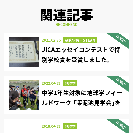
関連記事
RECOMMEND
中学校
2021.02.26
探究学習・STEAM
JICAエッセイコンテストで特
別学校賞を受賞しました。
中学校
2022.04.23
地球学
中学1年生対象に地球学フィー
ルドワーク 「深泥池見学会」を
実施しました。
中学校
2018.04.23
地球学