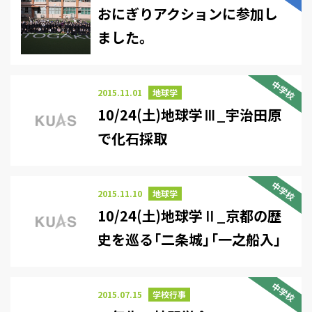
おにぎりアクションに参加し
ました。
中学校
2015.11.01
地球学
10/24(土)地球学Ⅲ_宇治田原
で化石採取
中学校
2015.11.10
地球学
10/24(土)地球学Ⅱ_京都の歴
史を巡る「二条城」「一之船入」
中学校
2015.07.15
学校行事