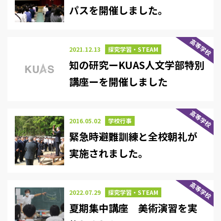
パスを開催しました。
高等学校
2021.12.13
探究学習・STEAM
知の研究ーKUAS人文学部特別
講座ーを開催しました
高等学校
2016.05.02
学校行事
緊急時避難訓練と全校朝礼が
実施されました。
高等学校
2022.07.29
探究学習・STEAM
夏期集中講座 美術演習を実