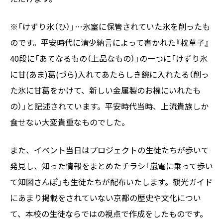
※「けずり氷（ひ）」…氷室に保管されていた氷を削ったも
のです。平安時代に清少納言によって書かれた『枕草子』
40段に「あてなるもの（上品なもの）」の一つに「けずり氷
に甘(あま)葛(づら)入れてあたらしき鋺に入れたる（削っ
た氷に甘葛をかけて、新しい金属製のお椀にいれたも
の）」と記述されています。平安時代当時、上流貴族しか
食せない大変貴重なものでした。
また、イベント当日はプロジェクトの生徒たちが歩いて
発見し、知った情報をまとめたチラシ「嵐電に乗って歩い
て知図さんぽ」も生徒たちが配布いたします。観光ガイド
にあまり掲載をされていない京都の歴史や文化につい
て、本校の生徒ならではの視点で作成をしたものです。