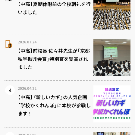
【中高】夏期休暇前の全校朝礼を行
いました
2026.07.24
【中高】前校長 佐々井先生が「京都
私学振興会賞」特別賞を受賞され
ました
2026.04.22
【中高】『新しいカギ』の人気企画
「学校かくれんぼ」に本校が参戦し
ます！
2026.07.09