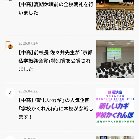
【中高】夏期休暇前の全校朝礼を行
いました
2026.07.24
【中高】前校長 佐々井先生が「京都
私学振興会賞」特別賞を受賞され
ました
2026.04.22
【中高】『新しいカギ』の人気企画
「学校かくれんぼ」に本校が参戦し
ます！
2026.07.09