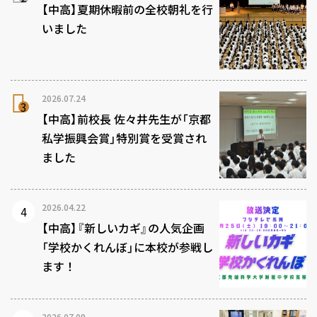
【中高】夏期休暇前の全校朝礼を行
いました
2026.07.24
【中高】前校長 佐々井先生が「京都
私学振興会賞」特別賞を受賞され
ました
2026.04.22
【中高】『新しいカギ』の人気企画
「学校かくれんぼ」に本校が参戦し
ます！
2026.07.09