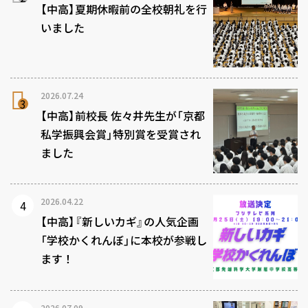
【中高】夏期休暇前の全校朝礼を行
いました
2026.07.24
【中高】前校長 佐々井先生が「京都
私学振興会賞」特別賞を受賞され
ました
2026.04.22
【中高】『新しいカギ』の人気企画
「学校かくれんぼ」に本校が参戦し
ます！
2026.07.09