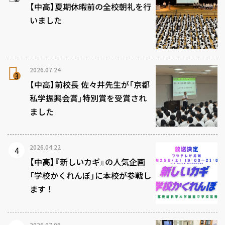
【中高】夏期休暇前の全校朝礼を行
いました
2026.07.24
【中高】前校長 佐々井先生が「京都
私学振興会賞」特別賞を受賞され
ました
2026.04.22
【中高】『新しいカギ』の人気企画
「学校かくれんぼ」に本校が参戦し
ます！
2026.07.09