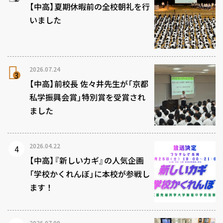
【中高】夏期休暇前の全校朝礼を行
いました
2026.07.24
【中高】前校長 佐々井先生が「京都
私学振興会賞」特別賞を受賞され
ました
2026.04.22
【中高】『新しいカギ』の人気企画
「学校かくれんぼ」に本校が参戦し
ます！
2026.07.09