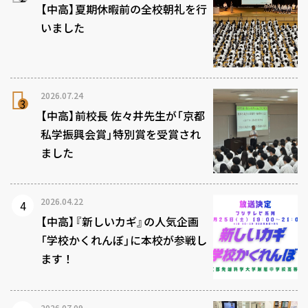
【中高】夏期休暇前の全校朝礼を行
いました
2026.07.24
【中高】前校長 佐々井先生が「京都
私学振興会賞」特別賞を受賞され
ました
2026.04.22
【中高】『新しいカギ』の人気企画
「学校かくれんぼ」に本校が参戦し
ます！
2026.07.09