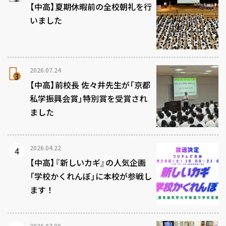
【中高】夏期休暇前の全校朝礼を行
いました
2026.07.24
【中高】前校長 佐々井先生が「京都
私学振興会賞」特別賞を受賞され
ました
2026.04.22
【中高】『新しいカギ』の人気企画
「学校かくれんぼ」に本校が参戦し
ます！
2026.07.09