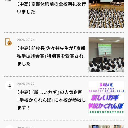
【中高】夏期休暇前の全校朝礼を行
いました
2026.07.24
【中高】前校長 佐々井先生が「京都
私学振興会賞」特別賞を受賞され
ました
2026.04.22
【中高】『新しいカギ』の人気企画
「学校かくれんぼ」に本校が参戦し
ます！
2026.07.09