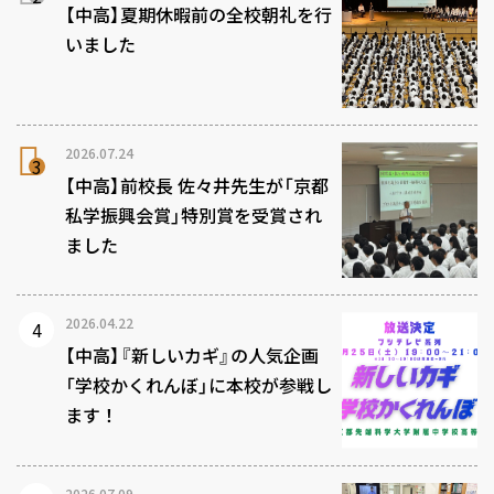
【中高】夏期休暇前の全校朝礼を行
いました
2026.07.24
【中高】前校長 佐々井先生が「京都
私学振興会賞」特別賞を受賞され
ました
2026.04.22
【中高】『新しいカギ』の人気企画
「学校かくれんぼ」に本校が参戦し
ます！
2026.07.09