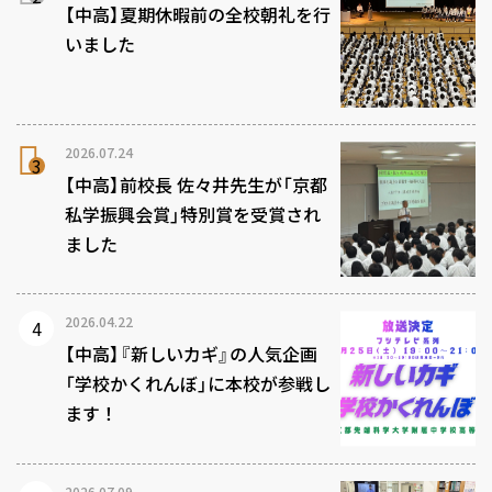
【中高】夏期休暇前の全校朝礼を行
いました
2026.07.24
【中高】前校長 佐々井先生が「京都
私学振興会賞」特別賞を受賞され
ました
2026.04.22
【中高】『新しいカギ』の人気企画
「学校かくれんぼ」に本校が参戦し
ます！
2026.07.09