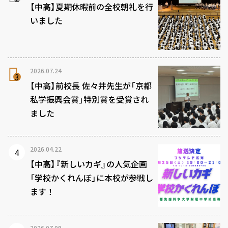
【中高】夏期休暇前の全校朝礼を行
いました
2026.07.24
【中高】前校長 佐々井先生が「京都
私学振興会賞」特別賞を受賞され
ました
2026.04.22
【中高】『新しいカギ』の人気企画
「学校かくれんぼ」に本校が参戦し
ます！
2026.07.09