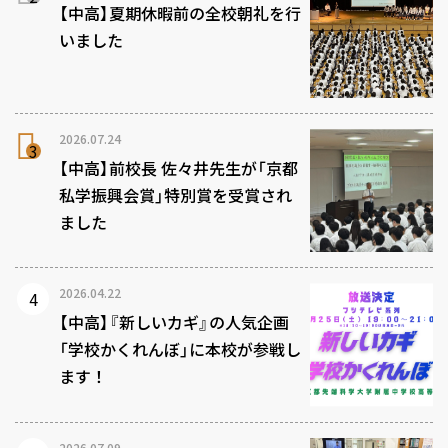
【中高】夏期休暇前の全校朝礼を行
いました
2026.07.24
【中高】前校長 佐々井先生が「京都
私学振興会賞」特別賞を受賞され
ました
2026.04.22
【中高】『新しいカギ』の人気企画
「学校かくれんぼ」に本校が参戦し
ます！
2026.07.09