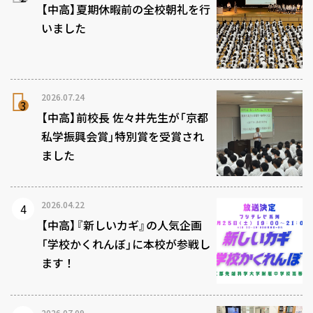
【中高】夏期休暇前の全校朝礼を行
いました
2026.07.24
【中高】前校長 佐々井先生が「京都
私学振興会賞」特別賞を受賞され
ました
2026.04.22
【中高】『新しいカギ』の人気企画
「学校かくれんぼ」に本校が参戦し
ます！
2026.07.09