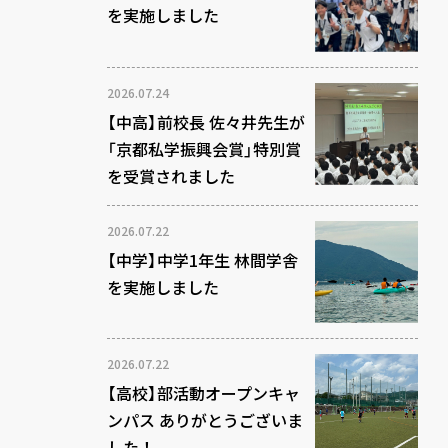
を実施しました
2026.07.24
【中高】前校長 佐々井先生が
「京都私学振興会賞」特別賞
を受賞されました
2026.07.22
【中学】中学1年生 林間学舎
を実施しました
2026.07.22
【高校】部活動オープンキャ
ンパス ありがとうございま
した！