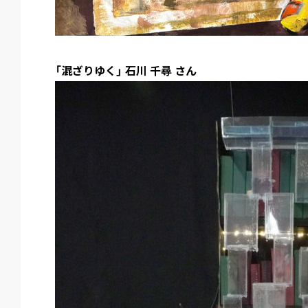
「混ざりゆく」 石川 千尋 さん