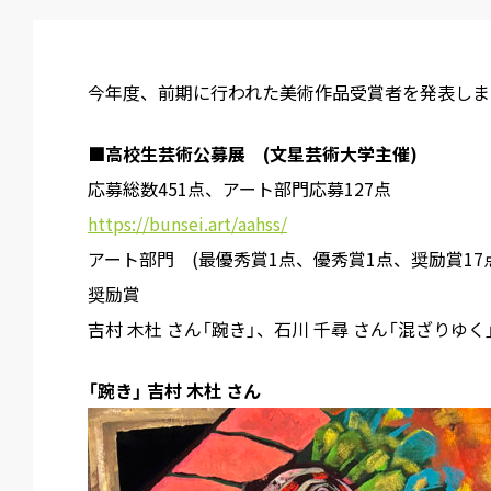
今年度、前期に行われた美術作品受賞者を発表しま
■高校生芸術公募展 (文星芸術大学主催)
応募総数451点、アート部門応募127点
https://bunsei.art/aahss/
アート部門 (最優秀賞1点、優秀賞1点、奨励賞17
奨励賞
吉村 木杜 さん「踠き」、石川 千尋 さん「混ざりゆく
「踠き」 吉村 木杜 さん