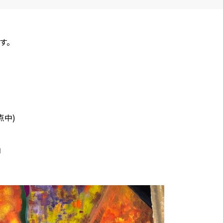
す。
点中)
」