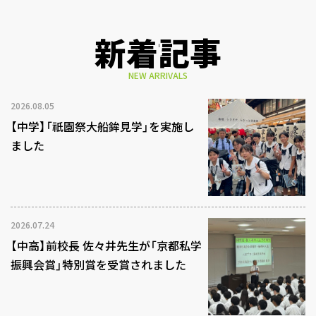
新着記事
NEW ARRIVALS
2026.08.05
【中学】「祇園祭大船鉾見学」を実施し
ました
2026.07.24
【中高】前校長 佐々井先生が「京都私学
振興会賞」特別賞を受賞されました