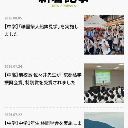
NEW ARRIVALS
2026.08.05
【中学】「祇園祭大船鉾見学」を実施し
ました
2026.07.24
【中高】前校長 佐々井先生が「京都私学
振興会賞」特別賞を受賞されました
2026.07.22
【中学】中学1年生 林間学舎を実施しま