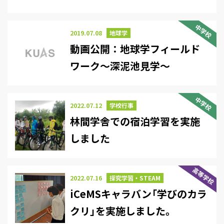
中学校
2019.07.08
地球学
動画公開：地球学フィールド
ワーク～深泥池見学～
中学校
2022.07.12
学校行事
林間学舎での宿泊学習を実施
しました
高等学校
2022.07.16
探究学習・STEAM
iCeMSキャラバン「学びのカラ
クリ」を実施しました。