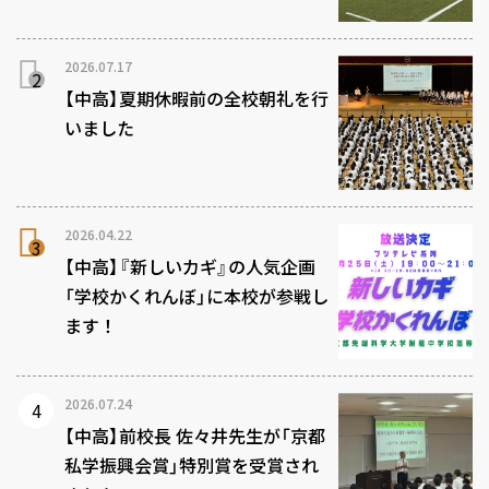
2026.07.17
【中高】夏期休暇前の全校朝礼を行
いました
2026.04.22
【中高】『新しいカギ』の人気企画
「学校かくれんぼ」に本校が参戦し
ます！
2026.07.24
【中高】前校長 佐々井先生が「京都
私学振興会賞」特別賞を受賞され