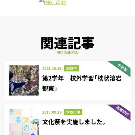
関連記事
RECOMMEND
中学校
2021.10.15
地球学
第2学年 校外学習「枕状溶岩
観察」
高等学校
2015.09.19
学校行事
文化祭を実施しました。