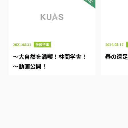
2021.08.31
学校行事
2014.05.17
～大自然を満喫！林間学舎！
春の遠
～動画公開！