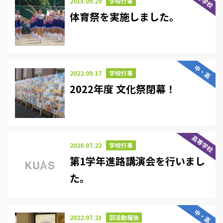
2015.09.29
学校行事
体育祭を実施しました。
中・高
2022.09.17
学校行事
2022年度 文化祭閉幕！
高等学校
2020.07.22
学校行事
第1学年進路講演会を行いまし
た。
中・高
2022.07.23
部活動報告