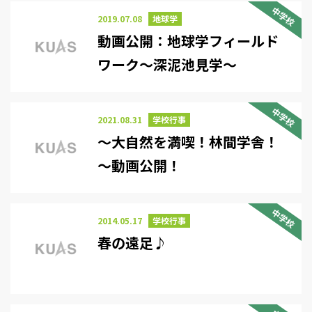
中学校
2019.07.08
地球学
動画公開：地球学フィールド
ワーク～深泥池見学～
中学校
2021.08.31
学校行事
～大自然を満喫！林間学舎！
～動画公開！
中学校
2014.05.17
学校行事
春の遠足♪