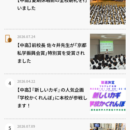
【中高】夏期休暇前の全校朝礼を行
いました
2026.07.24
【中高】前校長 佐々井先生が「京都
私学振興会賞」特別賞を受賞され
ました
2026.04.22
【中高】『新しいカギ』の人気企画
「学校かくれんぼ」に本校が参戦し
ます！
2026.07.09