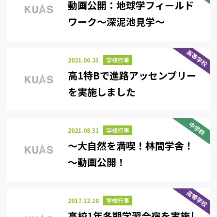
動画公開：地球学フィールド
ワーク～深泥池見学～
高等学校
2021.06.23
学校行事
高1特Bで進路アッセンブリー
を実施しました
中学校
2021.08.31
学校行事
～大自然を満喫！林間学舎！
～動画公開！
高等学校
2017.12.18
学校行事
高校1年冬期学習合宿を実施し