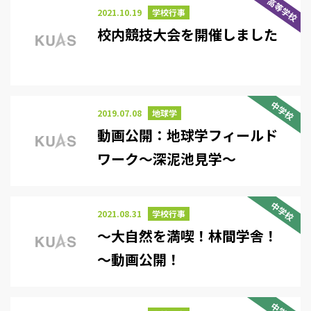
高等学校
2021.10.19
学校行事
校内競技大会を開催しました
中学校
2019.07.08
地球学
動画公開：地球学フィールド
ワーク～深泥池見学～
中学校
2021.08.31
学校行事
～大自然を満喫！林間学舎！
～動画公開！