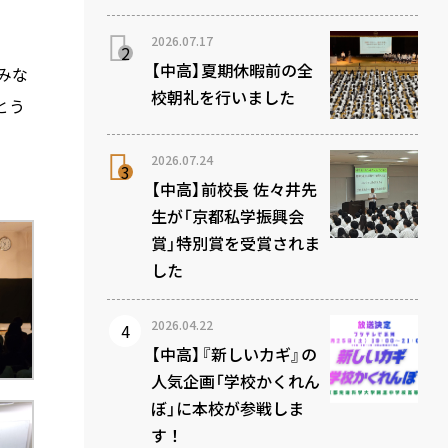
2026.07.17
【中高】夏期休暇前の全
みな
校朝礼を行いました
とう
2026.07.24
【中高】前校長 佐々井先
生が「京都私学振興会
賞」特別賞を受賞されま
した
2026.04.22
【中高】『新しいカギ』の
人気企画「学校かくれん
ぼ」に本校が参戦しま
す！