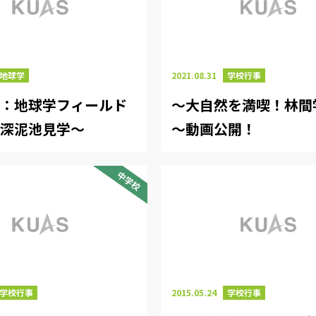
地球学
2021.08.31
学校行事
開：地球学フィールド
～大自然を満喫！林間
～深泥池見学～
～動画公開！
中学校
学校行事
2015.05.24
学校行事