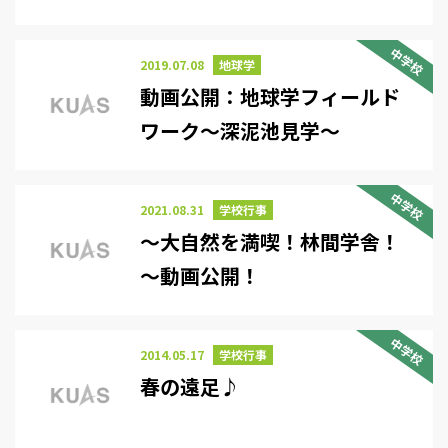
中学校
2019.07.08
地球学
動画公開：地球学フィールド
ワーク～深泥池見学～
中学校
2021.08.31
学校行事
～大自然を満喫！林間学舎！
～動画公開！
中学校
2014.05.17
学校行事
春の遠足♪