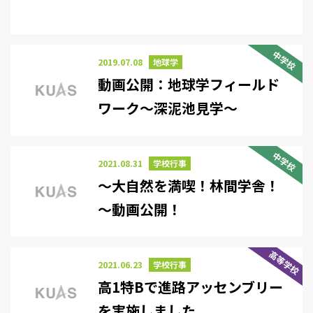
中学校
2019.07.08
地球学
動画公開：地球学フィールド
ワーク～深泥池見学～
中学校
2021.08.31
学校行事
～大自然を満喫！林間学舎！
～動画公開！
高等学校
2021.06.23
学校行事
高1特Bで進路アッセンブリー
を実施しました