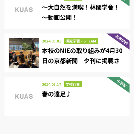
～大自然を満喫！林間学舎！
～動画公開！
高等学校
2024.05.01
探究学習・STEAM
本校のNIEの取り組みが4月30
日の京都新聞 夕刊に掲載さ
れました
中学校
2014.05.17
学校行事
春の遠足♪