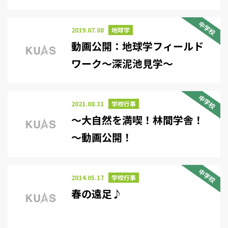
中学校
2019.07.08
地球学
動画公開：地球学フィールド
ワーク～深泥池見学～
中学校
2021.08.31
学校行事
～大自然を満喫！林間学舎！
～動画公開！
中学校
2014.05.17
学校行事
春の遠足♪