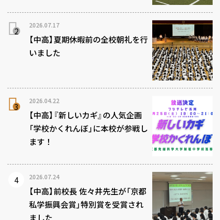
2026.07.17
【中高】夏期休暇前の全校朝礼を行
いました
2026.04.22
【中高】『新しいカギ』の人気企画
「学校かくれんぼ」に本校が参戦し
ます！
2026.07.24
【中高】前校長 佐々井先生が「京都
私学振興会賞」特別賞を受賞され
ました