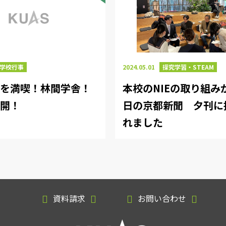
2024.05.01
探究学習・STEAM
学校行事
本校のNIEの取り組みが
然を満喫！林間学舎！
日の京都新聞 夕刊に
公開！
れました
資料請求
お問い合わせ