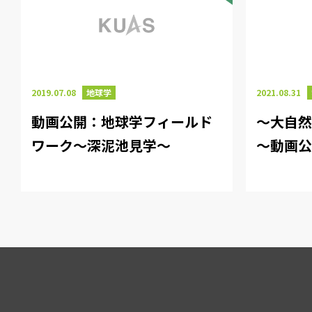
2019.07.08
地球学
2021.08.31
動画公開：地球学フィールド
～大自
ワーク～深泥池見学～
～動画