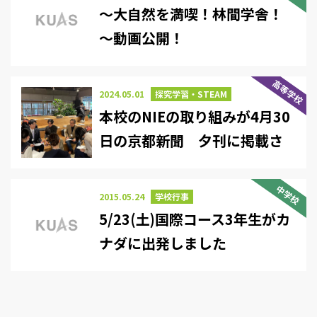
～大自然を満喫！林間学舎！
～動画公開！
高等学校
2024.05.01
探究学習・STEAM
本校のNIEの取り組みが4月30
日の京都新聞 夕刊に掲載さ
れました
中学校
2015.05.24
学校行事
5/23(土)国際コース3年生がカ
ナダに出発しました