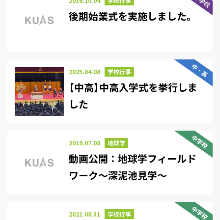
2016.10.04
学校行事
後期始業式を実施しました。
中・高
2025.04.08
学校行事
【中高】中高入学式を挙行しま
した
中学校
2019.07.08
地球学
動画公開：地球学フィールド
ワーク～深泥池見学～
中学校
2021.08.31
学校行事