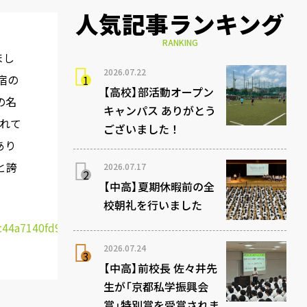
人気記事ランキング
RANKING
まし
2026.07.22
宿の
【高校】部活動オープン
の名
キャンパス ありがとう
れて
ございました！
あり
と誇
2026.07.17
【中高】夏期休暇前の全
校朝礼を行いました
2026.07.24
【中高】前校長 佐々井先
生が「京都私学振興会
賞」特別賞を受賞されま