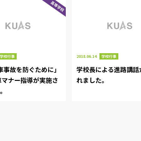
高等学校
学校行事
2018.06.14
学校行事
車事故を防ぐために」
学校長による進路講話
車マナー指導が実施さ
れました。
た。