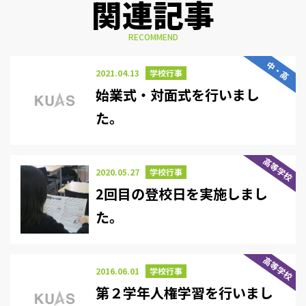
関連記事
RECOMMEND
中・高
2021.04.13
学校行事
始業式・対面式を行いまし
た。
高等学校
2020.05.27
学校行事
2回目の登校日を実施しまし
た。
高等学校
2016.06.01
学校行事
第２学年人権学習を行いまし