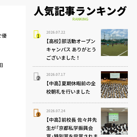
人気記事ランキング
RANKING
2026.07.22
で優
【高校】部活動オープン
キャンパス ありがとう
ございました！
島田
2026.07.17
【中高】夏期休暇前の全
校朝礼を行いました
2026.07.24
【中高】前校長 佐々井先
生が「京都私学振興会
賞」特別賞を受賞されま