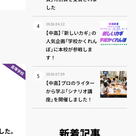
した
2026.04.22
【中高】『新しいカギ』の
人気企画「学校かくれん
ぼ」に本校が参戦しま
す！
高等学校
2026.07.09
【中高】プロのライター
から学ぶ「シナリオ講
座」を開催しました！
新着記事
した。