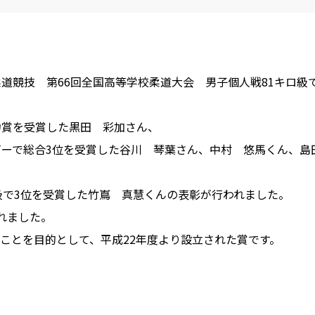
道競技 第66回全国高等学校柔道大会 男子個人戦81キロ級
力賞を受賞した黒田 彩加さん、
ビーで総合3位を受賞した谷川 琴葉さん、中村 悠馬くん、
級で3位を受賞した竹嶌 真慧くんの表彰が行われました。
れました。
ことを目的として、平成22年度より設立された賞です。