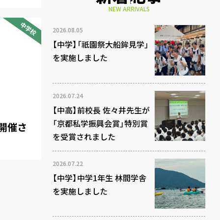
NEW ARRIVALS
中学校
2026.08.05
【中学】「祇園祭大船鉾見学」
を実施しました
2026.07.24
【中高】前校長 佐々井先生が
「京都私学振興会賞」特別賞
開催さ
を受賞されました
2026.07.22
【中学】中学1年生 林間学舎
を実施しました