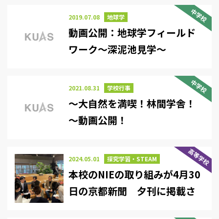
中学校
2019.07.08
地球学
動画公開：地球学フィールド
ワーク～深泥池見学～
中学校
2021.08.31
学校行事
～大自然を満喫！林間学舎！
～動画公開！
高等学校
2024.05.01
探究学習・STEAM
本校のNIEの取り組みが4月30
日の京都新聞 夕刊に掲載さ
れました