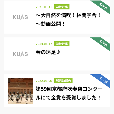
中学校
2021.08.31
学校行事
～大自然を満喫！林間学舎！
～動画公開！
中学校
2014.05.17
学校行事
春の遠足♪
中・高
2022.08.05
部活動報告
第59回京都府吹奏楽コンクー
ルにて金賞を受賞しました！