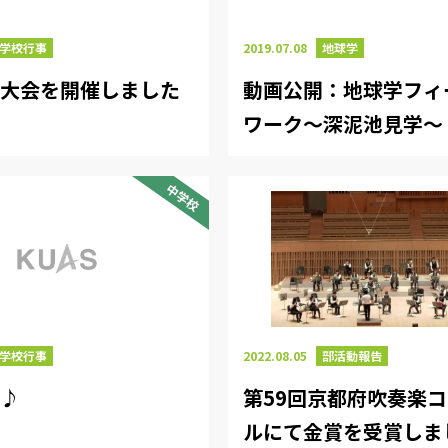
学校行事
2019.07.08
地球学
技大会を開催しました
動画公開：地球学フィ
ワーク～深泥池見学～
中学校
2022.08.05
部活動報告
学校行事
第59回京都府吹奏楽
足♪
ルにて金賞を受賞しま