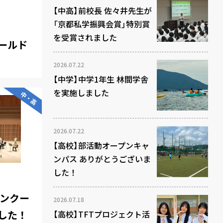
【中高】前校長 佐々井先生が
「京都私学振興会賞」特別賞
を受賞されました
ールド
2026.07.22
【中学】中学1年生 林間学舎
を実施しました
中・高
2026.07.22
【高校】部活動オープンキャ
ンパス ありがとうございま
した！
コンクー
2026.07.18
した！
【高校】TFTプロジェクト活