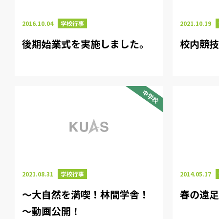
2016.10.04
学校行事
2021.10.19
後期始業式を実施しました。
校内競
中学校
2021.08.31
学校行事
2014.05.17
～大自然を満喫！林間学舎！
春の遠
～動画公開！