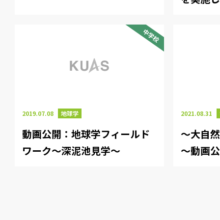
中学校
2019.07.08
地球学
2021.08.31
動画公開：地球学フィールド
～大自
ワーク～深泥池見学～
～動画