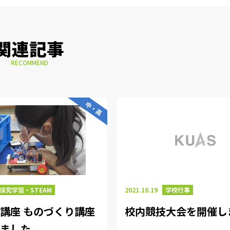
関連記事
RECOMMEND
中・高
探究学習・STEAM
2021.10.19
学校行事
講座 ものづくり講座
校内競技大会を開催し
しました。