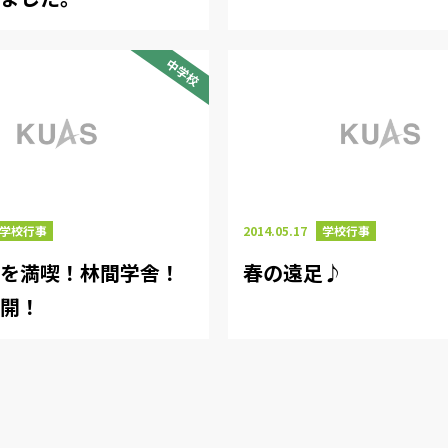
中学校
学校行事
2014.05.17
学校行事
然を満喫！林間学舎！
春の遠足♪
公開！