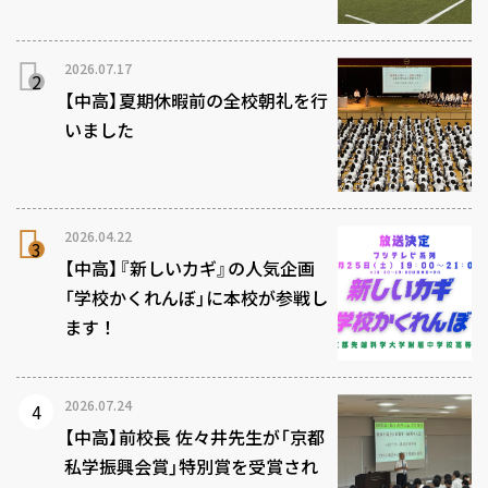
2026.07.17
【中高】夏期休暇前の全校朝礼を行
いました
2026.04.22
【中高】『新しいカギ』の人気企画
「学校かくれんぼ」に本校が参戦し
ます！
2026.07.24
【中高】前校長 佐々井先生が「京都
私学振興会賞」特別賞を受賞され