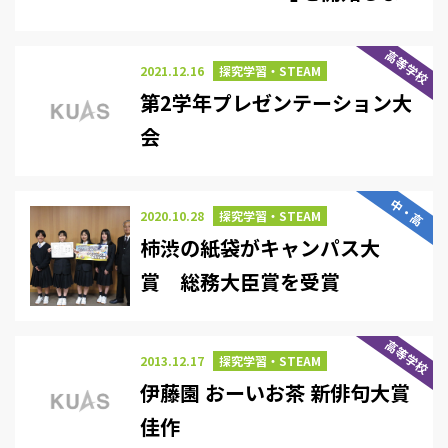
した。
高等学校
2021.12.16
探究学習・STEAM
第2学年プレゼンテーション大
会
中・高
2020.10.28
探究学習・STEAM
柿渋の紙袋がキャンパス大
賞 総務大臣賞を受賞
高等学校
2013.12.17
探究学習・STEAM
伊藤園 おーいお茶 新俳句大賞
佳作