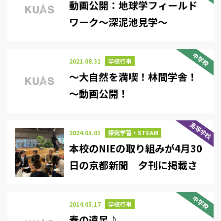
動画公開：地球学フィールド
ワーク～深泥池見学～
中学校
2021.08.31
学校行事
～大自然を満喫！林間学舎！
～動画公開！
高等学校
2024.05.01
探究学習・STEAM
本校のNIEの取り組みが4月30
日の京都新聞 夕刊に掲載さ
れました
中学校
2014.05.17
学校行事
春の遠足♪