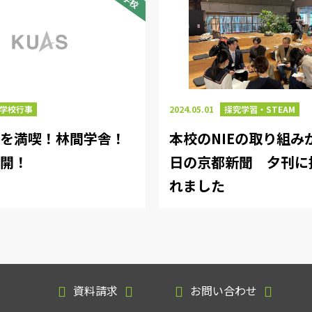
2024.05.01
探究学習・STEAM
学校行事
本校のNIEの取り組みが
然を満喫！林間学舎！
日の京都新聞 夕刊に
公開！
れました
資料請求
お問い合わせ