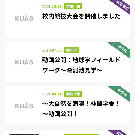
高等学校
2021.10.19
学校行事
校内競技大会を開催しました
中学校
2019.07.08
地球学
動画公開：地球学フィールド
ワーク～深泥池見学～
中学校
2021.08.31
学校行事
～大自然を満喫！林間学舎！
～動画公開！