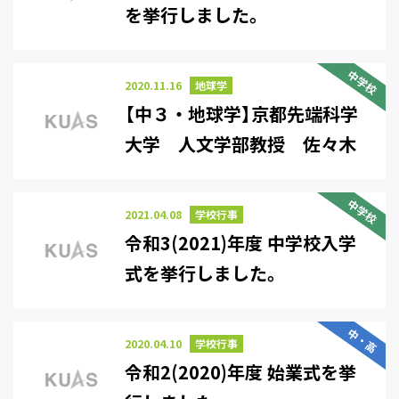
を挙行しました。
中学校
2020.11.16
地球学
【中３・地球学】京都先端科学
大学 人文学部教授 佐々木
高弘先生にご講義 していただ
きました（2020,11,16)
中学校
2021.04.08
学校行事
令和3(2021)年度 中学校入学
式を挙行しました。
中・高
2020.04.10
学校行事
令和2(2020)年度 始業式を挙