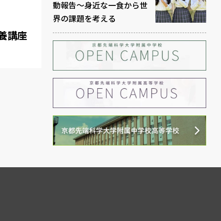
動報告～身近な一食から世
界の課題を考える
養講座