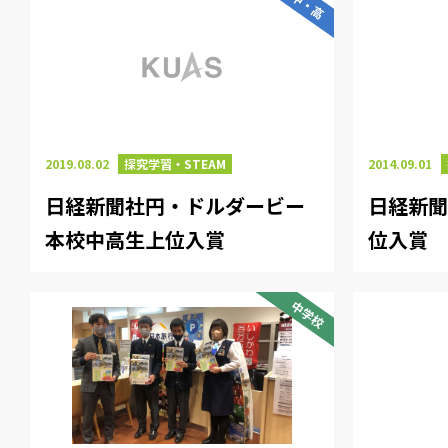
中・高
2019.08.02
探究学習・STEAM
2014.09.01
日経新聞社円・ドルダービー
日経新聞
本校中高生上位入賞
位入賞
中学校