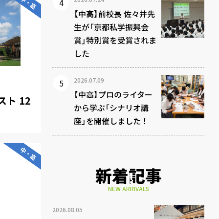
中・高
【中高】前校長 佐々井先
生が「京都私学振興会
賞」特別賞を受賞されま
した
2026.07.09
【中高】プロのライター
ト 12
から学ぶ「シナリオ講
座」を開催しました！
中・高
新着記事
NEW ARRIVALS
2026.08.05