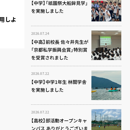
【中学】「祇園祭大船鉾見学」
を実施しました
活用しよ
2026.07.24
【中高】前校長 佐々井先生が
「京都私学振興会賞」特別賞
を受賞されました
2026.07.22
【中学】中学1年生 林間学舎
を実施しました
2026.07.22
【高校】部活動オープンキャ
ンパス ありがとうございま