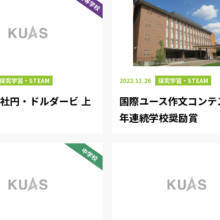
高等学校
探究学習・STEAM
2022.11.26
探究学習・STEAM
社円・ドルダービ 上
国際ユース作文コンテス
年連続学校奨励賞
中学校