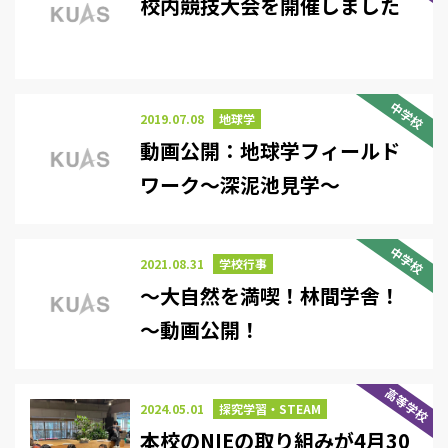
校内競技大会を開催しました
中学校
2019.07.08
地球学
動画公開：地球学フィールド
ワーク～深泥池見学～
中学校
2021.08.31
学校行事
～大自然を満喫！林間学舎！
～動画公開！
高等学校
2024.05.01
探究学習・STEAM
本校のNIEの取り組みが4月30