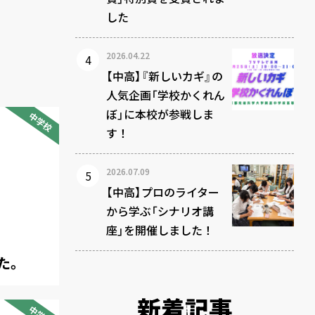
した
2026.04.22
【中高】『新しいカギ』の
人気企画「学校かくれん
ぼ」に本校が参戦しま
中学校
す！
2026.07.09
【中高】プロのライター
から学ぶ「シナリオ講
座」を開催しました！
た。
新着記事
中学校